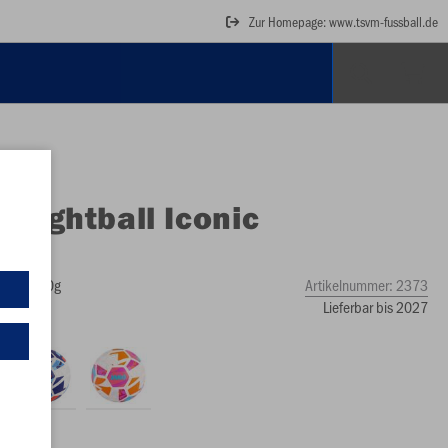
Zur Homepage: www.tsvm-fussball.de
O
Lightball Iconic
ybrid
pink, 350g
Artikelnummer:
2373
Lieferbar bis 2027