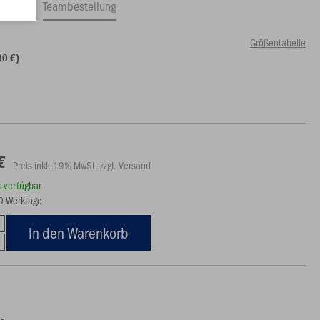
ftrag
Teambestellung
Größentabelle
00 €)
€
Preis inkl. 19% MwSt. zzgl. Versand
rt verfügbar
10 Werktage
In den Warenkorb