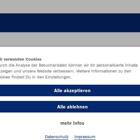
ir verwenden Cookies
JAK
rch die Analyse der Besucherdaten können wir dir personalisierte Inhalte
zeigen und unsere Website verbessern. Weitere Informationen zu den
okies findest Du in den Einstellungen.
32 Panel, H
weiß/navy/
Alle akzeptieren
Alle ablehnen
mehr Infos
Datenschutz
Impressum