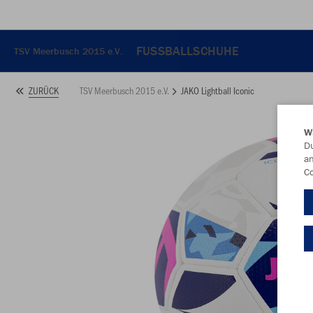
FUSSBALLSCHUHE
TSV Meerbusch 2015 e.V.
TSV Meerbusch 2015 e.V.
JAKO Lightball Iconic
ZURÜCK
W
Du
an
Co