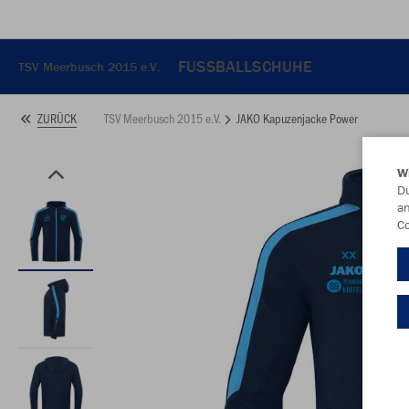
FUSSBALLSCHUHE
TSV Meerbusch 2015 e.V.
TSV Meerbusch 2015 e.V.
JAKO Kapuzenjacke Power
ZURÜCK
W
Du
an
Co