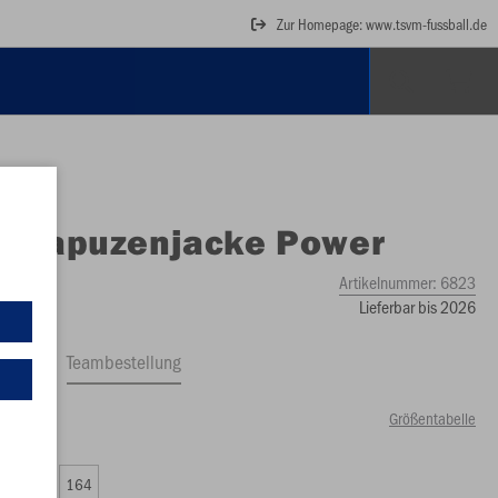
Zur Homepage: www.tsvm-fussball.de
O
Kapuzenjacke Power
Artikelnummer:
6823
Lieferbar bis 2026
ftrag
Teambestellung
Größentabelle
00 €)
0
152
164