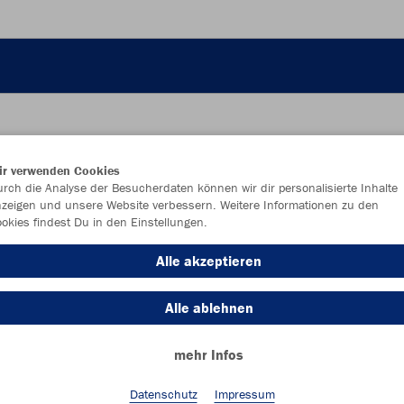
ir verwenden Cookies
JAK
rch die Analyse der Besucherdaten können wir dir personalisierte Inhalte
zeigen und unsere Website verbessern. Weitere Informationen zu den
okies findest Du in den Einstellungen.
Alle akzeptieren
Einzelau
Alle ablehnen
mehr Infos
Kinder (31,
128
14
Datenschutz
Impressum