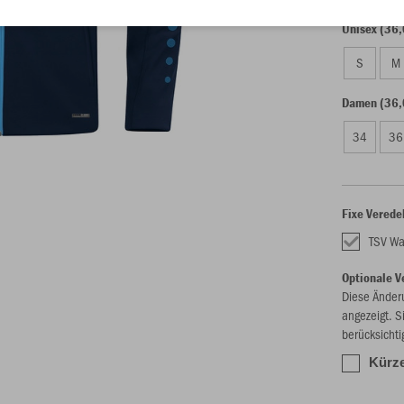
Unisex (36,
S
M
Damen (36,
34
36
Fixe Verede
TSV Wa
Optionale V
Diese Änder
angezeigt. S
berücksichti
Kürze