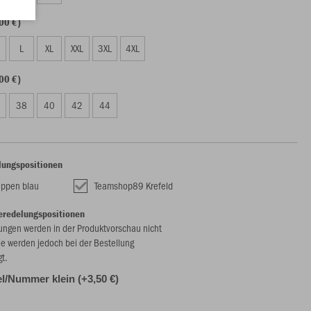
00 €)
L
XL
XXL
3XL
4XL
00 €)
38
40
42
44
lungspositionen
ppen blau
Teamshop89 Krefeld
eredelungspositionen
ungen werden in der Produktvorschau nicht
ie werden jedoch bei der Bestellung
gt.
l/Nummer klein (+3,50 €)