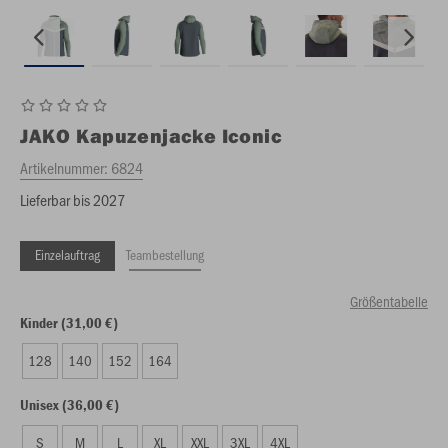
JAKO
Kapuzenjacke Iconic
Artikelnummer:
6824
Lieferbar bis 2027
Einzelauftrag
Teambestellung
Größentabelle
Kinder (31,00 €)
128
140
152
164
Unisex (36,00 €)
S
M
L
XL
XXL
3XL
4XL