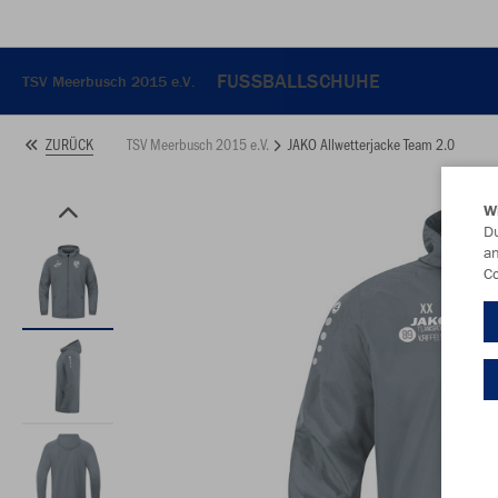
FUSSBALLSCHUHE
TSV Meerbusch 2015 e.V.
TSV Meerbusch 2015 e.V.
JAKO Allwetterjacke Team 2.0
ZURÜCK
W
Du
an
Co