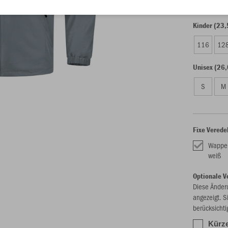
Kinder (23,
116
12
Unisex (26,
S
M
Fixe Verede
Wappe
weiß
Optionale V
Diese Änder
angezeigt. S
berücksichti
Kürze