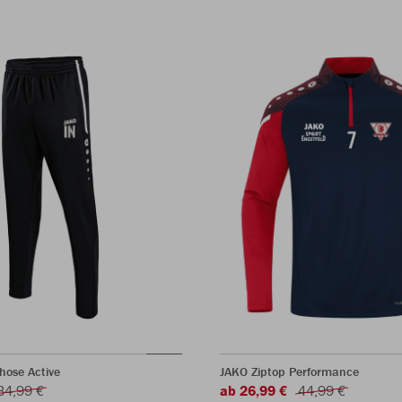
hose Active
JAKO Ziptop Performance
34,99 €
ab 26,99 €
44,99 €