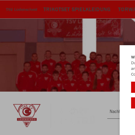
TRIKOTSET SPIELKLEIDUNG
TORWA
TSV Lüdenscheid
W
Du
an
Co
Nachhaltig