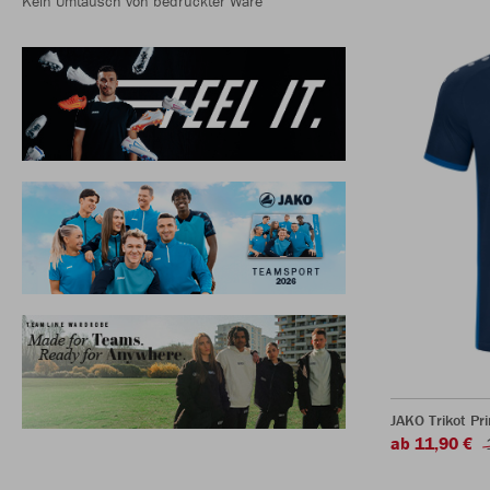
Kein Umtausch von bedruckter Ware
JAKO Trikot P
ab 11,90 €