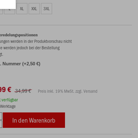
L
XL
XXL
3XL
eredelungspositionen
ungen werden in der Produktvorschau nicht
ie werden jedoch bei der Bestellung
gt.
d. Nummer (+2,50 €)
99 €
34,99 €
Preis inkl. 19% MwSt. zzgl. Versand
rt verfügbar
5 Werktage
In den Warenkorb