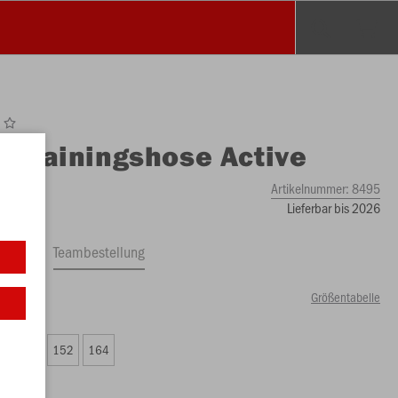
O
Trainingshose Active
Artikelnummer:
8495
Lieferbar bis 2026
ftrag
Teambestellung
Größentabelle
99 €)
8
140
152
164
99 €)