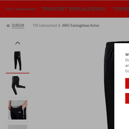
TRIKOTSET SPIELKLEIDUNG
TORWA
TSV Lüdenscheid
TSV Lüdenscheid
JAKO Trainingshose Active
ZURÜCK
W
Du
an
Co