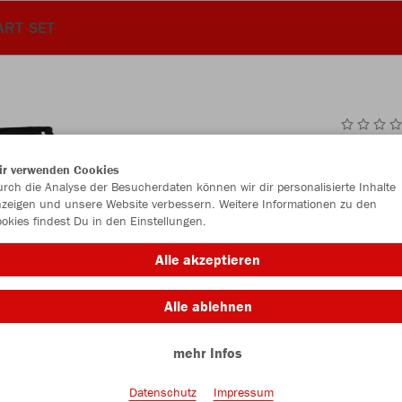
RT SET
JAK
ir verwenden Cookies
rch die Analyse der Besucherdaten können wir dir personalisierte Inhalte
zeigen und unsere Website verbessern. Weitere Informationen zu den
okies findest Du in den Einstellungen.
Einzelau
Alle akzeptieren
Alle ablehnen
Kinder (20,
mehr Infos
116
12
Unisex (23,
Datenschutz
Impressum