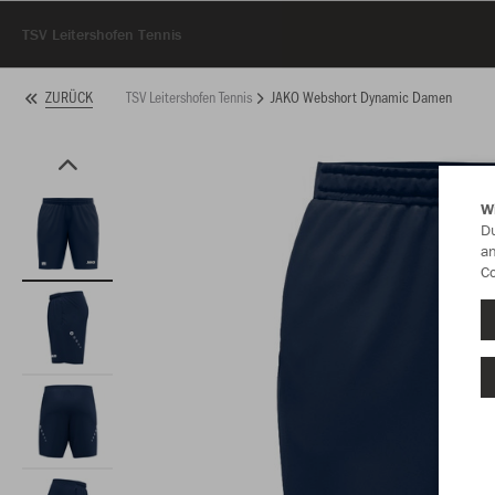
TSV Leitershofen Tennis
TSV Leitershofen Tennis
JAKO Webshort Dynamic Damen
ZURÜCK
W
Du
an
Co