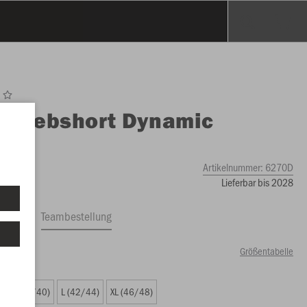
O
Webshort Dynamic
en
Artikelnummer:
6270D
Lieferbar bis 2028
ftrag
Teambestellung
Größentabelle
00 €)
M (38/40)
L (42/44)
XL (46/48)