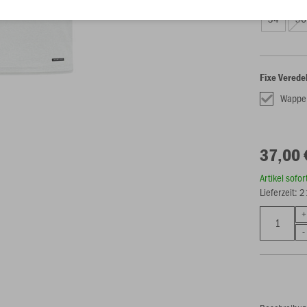
34
36
Fixe Verede
Wappe
37,00 
Artikel sofo
Lieferzeit: 