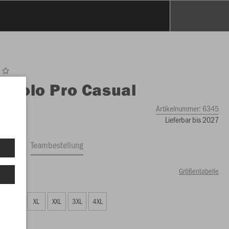
O
Polo Pro Casual
Artikelnummer:
6345
Lieferbar bis 2027
ftrag
Teambestellung
Größentabelle
00 €)
L
XL
XXL
3XL
4XL
00 €)