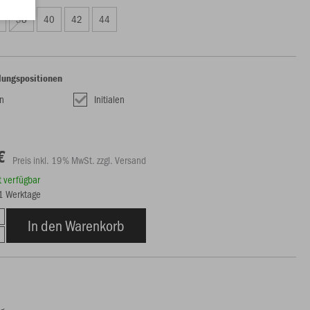
38
40
42
44
lungspositionen
n
Initialen
€
Preis inkl. 19% MwSt. zzgl. Versand
rt verfügbar
21 Werktage
In den Warenkorb