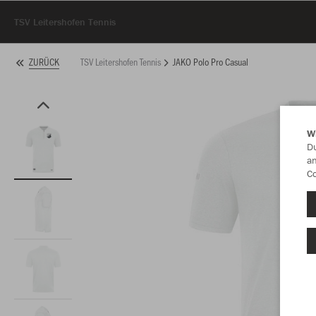
TSV Leitershofen Tennis
TSV Leitershofen Tennis
JAKO Polo Pro Casual
ZURÜCK
W
Du
an
Co