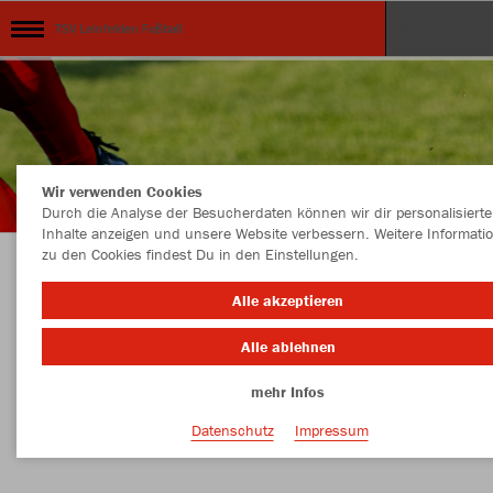
TSV Leinfelden Fußball
Wir verwenden Cookies
Durch die Analyse der Besucherdaten können wir dir personalisierte
Inhalte anzeigen und unsere Website verbessern. Weitere Informati
zu den Cookies findest Du in den Einstellungen.
Herzlich Willkommen im Shop TSV Leinfelden
Alle akzeptieren
Fußball
Alle ablehnen
mehr Infos
Nachhaltig
Farbe
Datenschutz
Impressum