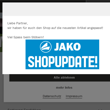
TSV Kümmersbruck
Liebe Partner,
wir haben für euch den Shop auf die neuesten Artikel angepasst!
Viel Spass beim Stöbern!
Wir verwenden Cookies
Durch die Analyse der Besucherdaten können wir dir personalisierte
Inhalte anzeigen und unsere Website verbessern. Weitere Informati
zu den Cookies findest Du in den Einstellungen.
Herzlich Willkommen im Teamshop TSV
Alle akzeptieren
Kümmersbruck
Alle ablehnen
mehr Infos
Nachhaltig
Farbe
Datenschutz
Impressum