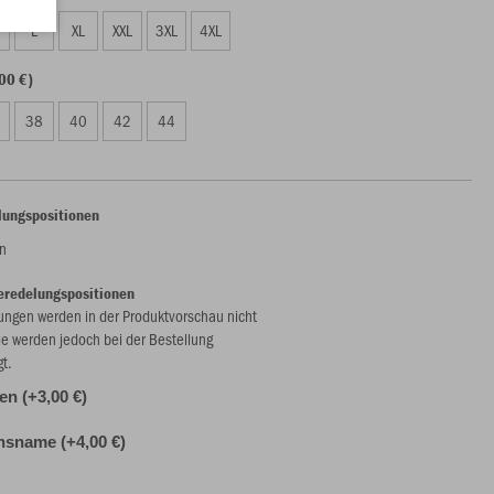
L
XL
XXL
3XL
4XL
00 €)
38
40
42
44
lungspositionen
n
eredelungspositionen
ungen werden in der Produktvorschau nicht
ie werden jedoch bei der Bestellung
gt.
len (+3,00 €)
nsname (+4,00 €)