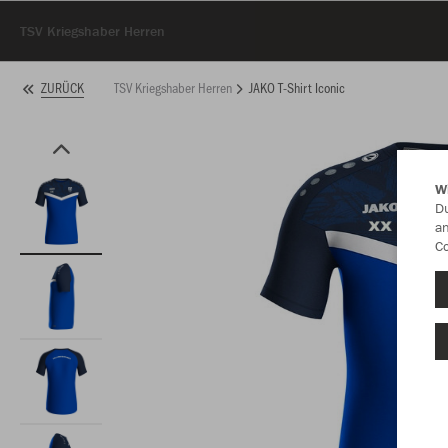
TSV Kriegshaber Herren
TSV Kriegshaber Herren
JAKO T-Shirt Iconic
ZURÜCK
W
Du
an
Co