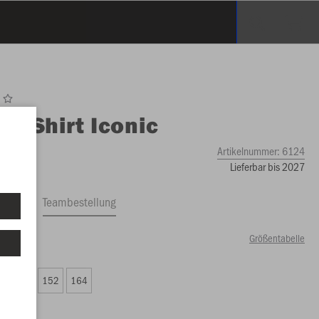
O
T-Shirt Iconic
Artikelnummer:
6124
Lieferbar bis 2027
ftrag
Teambestellung
Größentabelle
00 €)
8
140
152
164
00 €)