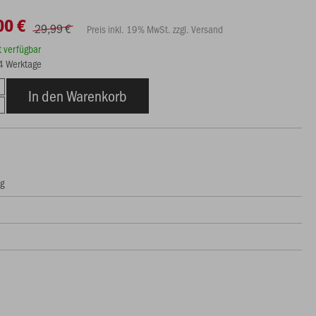
00 €
29,99 €
Preis inkl. 19% MwSt. zzgl. Versand
rt verfügbar
14 Werktage
In den Warenkorb
ng