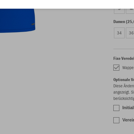
S
M
Damen (25,
34
36
Fixe Verede
Wappe
Optionale V
Diese Änder
angezeigt. S
berücksichti
Initia
Verei