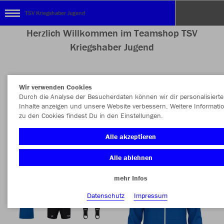
TSV Kriegshaber Jugend
Herzlich Willkommen im Teamshop TSV
Kriegshaber Jugend
Wir verwenden Cookies
Nachhaltig
Farbe
Durch die Analyse der Besucherdaten können wir dir personalisierte
Inhalte anzeigen und unsere Website verbessern. Weitere Informati
zu den Cookies findest Du in den Einstellungen.
Alle akzeptieren
Alle ablehnen
mehr Infos
Datenschutz
Impressum