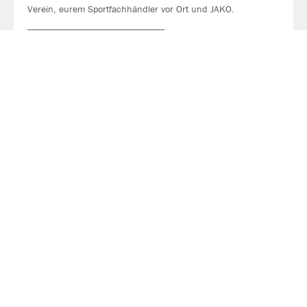
Verein, eurem Sportfachhändler vor Ort und JAKO.
MEHR LESEN
Über JAKO
Aus der Garage zum führenden Teamsport-Ausrüster. Die
Erfolgsgeschichte von JAKO beginnt 1989 und dauert bis
heute an. Seit der Gründung ist es das Ziel von JAKO, der
optimale Partner für alle Teams zu sein. In Deutschland,
weltweit und von der Kreisklasse bis in die Champions