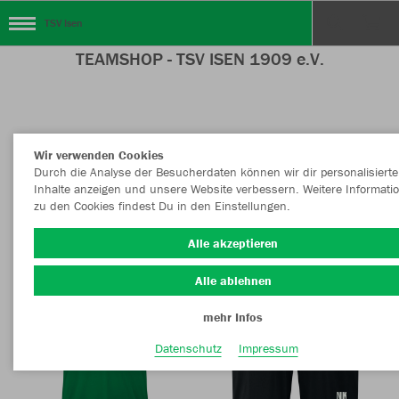
TSV Isen
TEAMSHOP - TSV ISEN 1909 e.V.
Nachhaltig
Farbe
Wir verwenden Cookies
Durch die Analyse der Besucherdaten können wir dir personalisierte
Inhalte anzeigen und unsere Website verbessern. Weitere Informati
zu den Cookies findest Du in den Einstellungen.
Alle akzeptieren
Alle ablehnen
mehr Infos
Datenschutz
Impressum