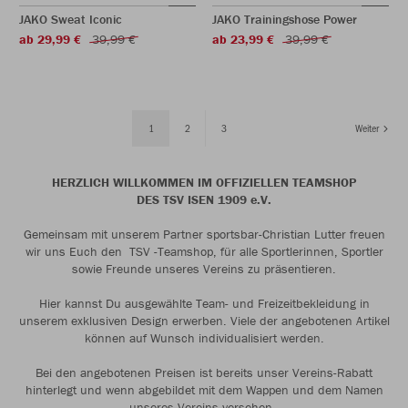
JAKO Sweat Iconic
JAKO Trainingshose Power
ab 29,99 €
39,99 €
ab 23,99 €
39,99 €
1
2
3
Weiter
HERZLICH WILLKOMMEN IM OFFIZIELLEN TEAMSHOP
DES TSV ISEN 1909 e.V.
Gemeinsam mit unserem Partner sportsbar-Christian Lutter freuen
wir uns Euch den TSV -Teamshop, für alle Sportlerinnen, Sportler
sowie Freunde unseres Vereins zu präsentieren.
Hier kannst Du ausgewählte Team- und Freizeitbekleidung in
unserem exklusiven Design erwerben. Viele der angebotenen Artikel
können auf Wunsch individualisiert werden.
Bei den angebotenen Preisen ist bereits unser Vereins-Rabatt
hinterlegt und wenn abgebildet mit dem Wappen und dem Namen
unseres Vereins versehen.