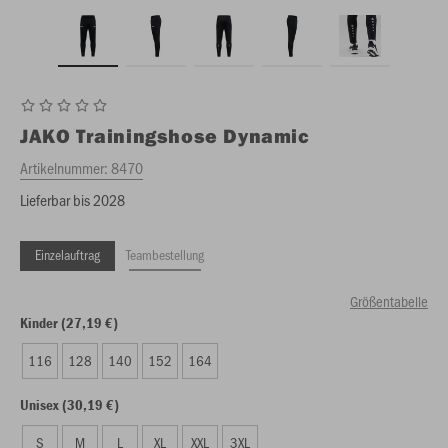
JAKO
Trainingshose Dynamic
Artikelnummer:
8470
Lieferbar bis 2028
Einzelauftrag
Teambestellung
Größentabelle
Kinder (27,19 €)
116
128
140
152
164
Unisex (30,19 €)
S
M
L
XL
XXL
3XL