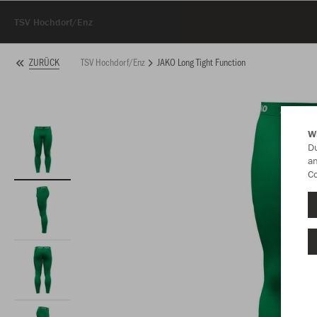
TSV Hochdorf/Enz
TSV Hochdorf/Enz
JAKO Long Tight Function
ZURÜCK
W
Du
an
Co