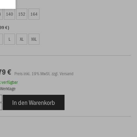
79 €)
8
140
152
164
99 €)
L
XL
XXL
79 €
Preis inkl. 19% MwSt. zzgl. Versand
rt verfügbar
5 Werktage
In den Warenkorb