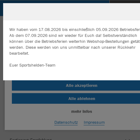
TSV Hildrizhausen
Wir haben vom 17.08.2026 bis einschließlich 05.09.2026 Betriebsfer
Ab dem 07.09.2026 sind wir wieder für Euch da! Selbstverständlich
können über die Betriebsferien weiterhin Webshop-Bestellungen getät
werden. Diese werden von uns unmittelbar nach unserer Rückkehr
bearbeitet.
Wir verwenden Cookies
Durch die Analyse der Besucherdaten können wir dir personalisierte
Euer Sportshelden-Team
Inhalte anzeigen und unsere Website verbessern. Weitere Informati
zu den Cookies findest Du in den Einstellungen.
Herzlich Willkommen im Teamshop TSV
Alle akzeptieren
Hildrizhausen
Alle ablehnen
mehr Infos
Nachhaltig
Farbe
Datenschutz
Impressum