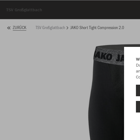
TSV Großglattbach
TSV Großglattbach
JAKO Short Tight Compression 2.0
ZURÜCK
W
Du
an
Co