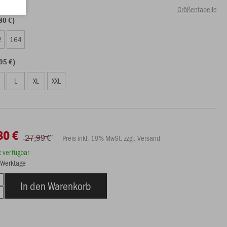
Größentabelle
80 €)
2
164
95 €)
L
XL
XXL
80 €
27,99 €
Preis inkl. 19% MwSt. zzgl. Versand
rt verfügbar
3 Werktage
In den Warenkorb