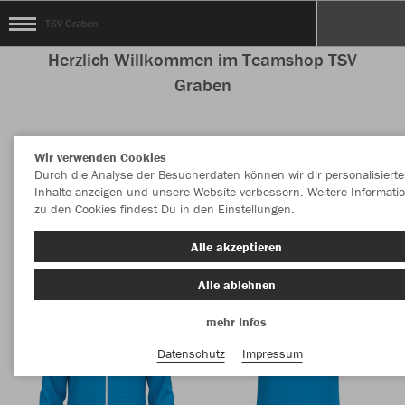
TSV Graben
Herzlich Willkommen im Teamshop TSV
Graben
Wir verwenden Cookies
Nachhaltig
Farbe
Durch die Analyse der Besucherdaten können wir dir personalisierte
Inhalte anzeigen und unsere Website verbessern. Weitere Informati
zu den Cookies findest Du in den Einstellungen.
Alle akzeptieren
Alle ablehnen
mehr Infos
Datenschutz
Impressum