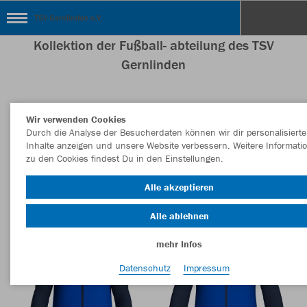
TSV Gernlinden e.V.
Kollektion der Fußball- abteilung des TSV
Gernlinden
Wir verwenden Cookies
Nachhaltig
Farbe
Durch die Analyse der Besucherdaten können wir dir personalisierte
Inhalte anzeigen und unsere Website verbessern. Weitere Informati
zu den Cookies findest Du in den Einstellungen.
Alle akzeptieren
Alle ablehnen
mehr Infos
Datenschutz
Impressum