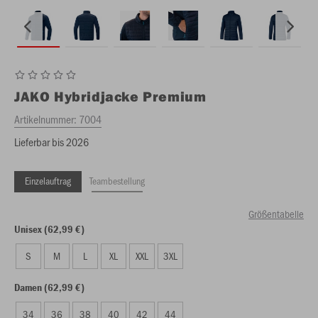
JAKO
Hybridjacke Premium
Artikelnummer:
7004
Lieferbar bis 2026
Einzelauftrag
Teambestellung
Größentabelle
Unisex (62,99 €)
S
M
L
XL
XXL
3XL
Damen (62,99 €)
34
36
38
40
42
44