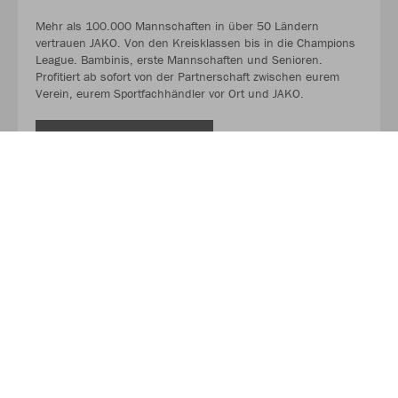
Mehr als 100.000 Mannschaften in über 50 Ländern
vertrauen JAKO. Von den Kreisklassen bis in die Champions
League. Bambinis, erste Mannschaften und Senioren.
Profitiert ab sofort von der Partnerschaft zwischen eurem
Verein, eurem Sportfachhändler vor Ort und JAKO.
MEHR LESEN
Über Sport Hennecken