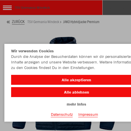
TSV Germania Windeck
ZURÜCK
TSV Germania Windeck
JAKO Hybridjacke Premium
Wir verwenden Cookies
Durch die Analyse der Besucherdaten können wir dir personalisierte
Inhalte anzeigen und unsere Website verbessern. Weitere Informati
zu den Cookies findest Du in den Einstellungen.
Alle akzeptieren
Alle ablehnen
mehr Infos
Datenschutz
Impressum