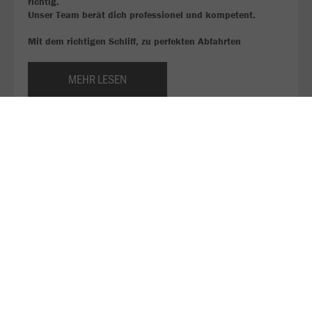
richtig.
Unser Team berät dich professionel und kompetent.
Mit dem richtigen Schliff, zu perfekten Abfahrten
MEHR LESEN
Hier findest du unsere Preisliste für die Wintersaison
2025/26!
Ski oder Snowborden, aber noch keine Ausrüstung?
Bei uns kannst du es ausleihen!