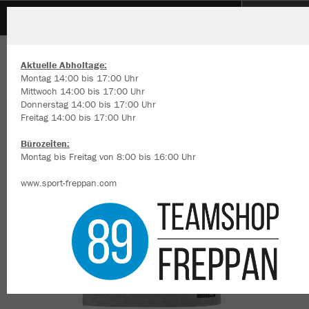
TSV Fürfeld
ZURÜCK
TSV Fürfeld
JAKO T-Shirt Premium Basics
Aktuelle Abholtage:
Montag 14:00 bis 17:00 Uhr
Mittwoch 14:00 bis 17:00 Uhr
Donnerstag 14:00 bis 17:00 Uhr
Freitag 14:00 bis 17:00 Uhr
Wir verwenden Cookies
Durch die Analyse der Besucherdaten können wir dir personalisierte
Bürozeiten:
Inhalte anzeigen und unsere Website verbessern. Weitere Informati
Montag bis Freitag von 8:00 bis 16:00 Uhr
zu den Cookies findest Du in den Einstellungen.
www.sport-freppan.com
Alle akzeptieren
Alle ablehnen
mehr Infos
Datenschutz
Impressum