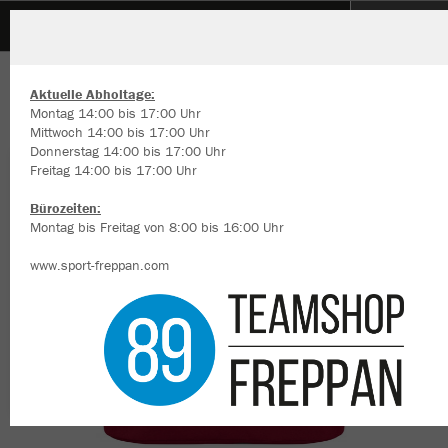
TSV Fürfeld
ZURÜCK
TSV Fürfeld
JAKO Rucksack Iconic
Aktuelle Abholtage:
Montag 14:00 bis 17:00 Uhr
Mittwoch 14:00 bis 17:00 Uhr
Donnerstag 14:00 bis 17:00 Uhr
Freitag 14:00 bis 17:00 Uhr
Wir verwenden Cookies
Durch die Analyse der Besucherdaten können wir dir personalisierte
Bürozeiten:
Inhalte anzeigen und unsere Website verbessern. Weitere Informati
Montag bis Freitag von 8:00 bis 16:00 Uhr
zu den Cookies findest Du in den Einstellungen.
www.sport-freppan.com
Alle akzeptieren
Alle ablehnen
mehr Infos
Datenschutz
Impressum