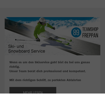
Wenn es um den Skiservice geht bist du bei uns genau
richtig.
Unser Team berät dich professionel und kompetent.
Mit dem richtigen Schliff, zu perfekten Abfahrten
MEHR LESEN