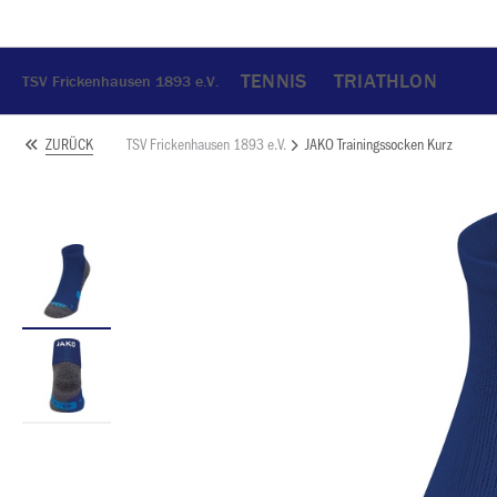
TENNIS
TRIATHLON
TSV Frickenhausen 1893 e.V.
TSV Frickenhausen 1893 e.V.
JAKO Trainingssocken Kurz
ZURÜCK