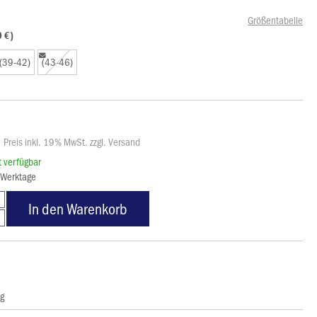
Größentabelle
0 €)
(39-42)
(43-46)
Preis inkl. 19% MwSt. zzgl. Versand
rt verfügbar
3 Werktage
In den Warenkorb
ng