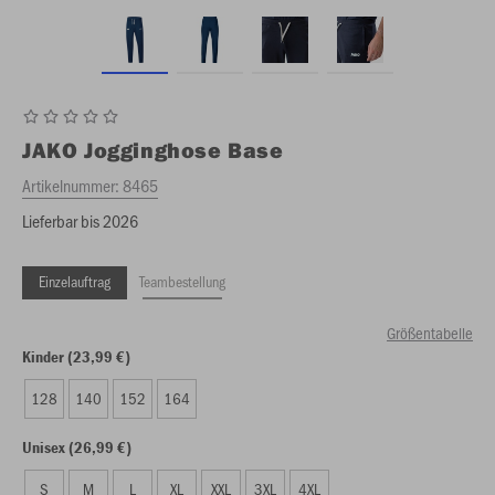
JAKO
Jogginghose Base
Artikelnummer:
8465
Lieferbar bis 2026
Einzelauftrag
Teambestellung
Größentabelle
Kinder (23,99 €)
128
140
152
164
Unisex (26,99 €)
S
M
L
XL
XXL
3XL
4XL