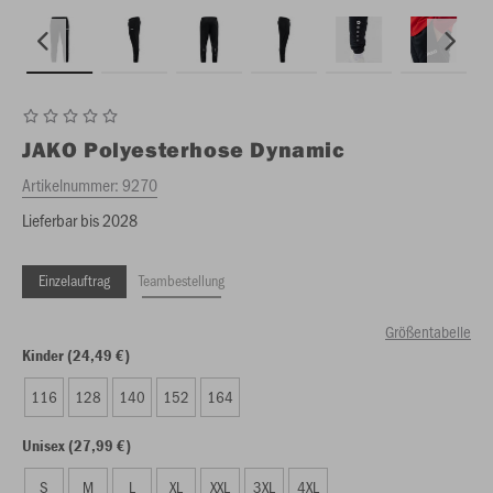
JAKO
Polyesterhose Dynamic
Artikelnummer:
9270
Lieferbar bis 2028
Einzelauftrag
Teambestellung
Größentabelle
Kinder (24,49 €)
116
128
140
152
164
Unisex (27,99 €)
S
M
L
XL
XXL
3XL
4XL