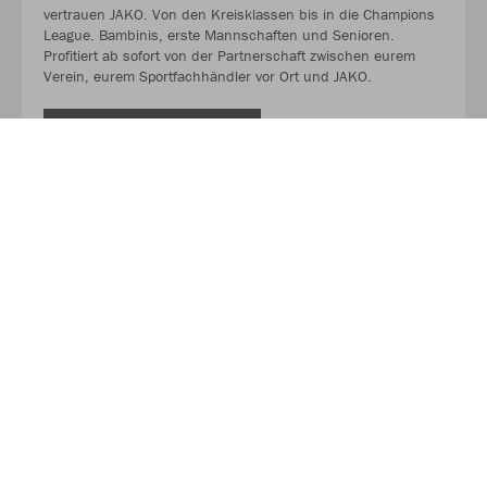
vertrauen JAKO. Von den Kreisklassen bis in die Champions
League. Bambinis, erste Mannschaften und Senioren.
Profitiert ab sofort von der Partnerschaft zwischen eurem
Verein, eurem Sportfachhändler vor Ort und JAKO.
MEHR LESEN
Über JAKO
Aus der Garage zum führenden Teamsport-Ausrüster. Die
Erfolgsgeschichte von JAKO beginnt 1989 und dauert bis