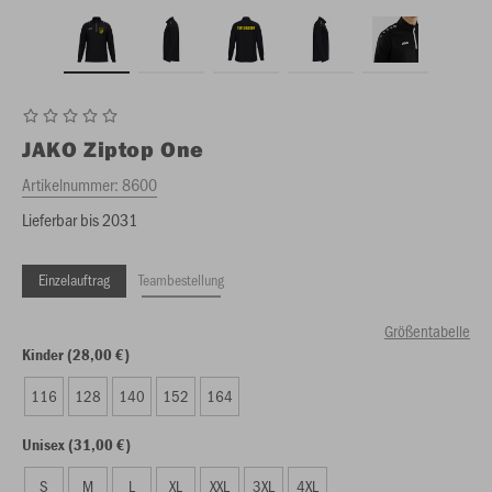
JAKO
Ziptop One
Artikelnummer:
8600
Lieferbar bis 2031
Einzelauftrag
Teambestellung
Größentabelle
Kinder (28,00 €)
116
128
140
152
164
Unisex (31,00 €)
S
M
L
XL
XXL
3XL
4XL