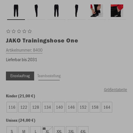
JAKO
Trainingshose One
Artikelnummer:
8400
Lieferbar bis 2031
Einzelauftrag
Teambestellung
Größentabelle
Kinder (21,00 €)
116
122
128
134
140
146
152
158
164
Unisex (24,00 €)
S
M
L
XL
XXL
3XL
4XL