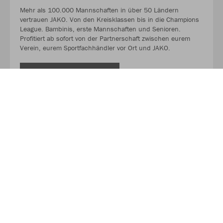
Mehr als 100.000 Mannschaften in über 50 Ländern
vertrauen JAKO. Von den Kreisklassen bis in die Champions
League. Bambinis, erste Mannschaften und Senioren.
Profitiert ab sofort von der Partnerschaft zwischen eurem
Verein, eurem Sportfachhändler vor Ort und JAKO.
MEHR LESEN
Über JAKO
Aus der Garage zum führenden Teamsport-Ausrüster. Die