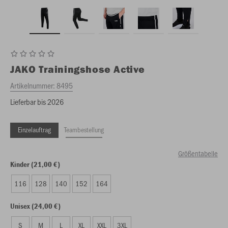
JAKO
Trainingshose Active
Artikelnummer:
8495
Lieferbar bis 2026
Einzelauftrag
Teambestellung
Größentabelle
Kinder (21,00 €)
116
128
140
152
164
Unisex (24,00 €)
S
M
L
XL
XXL
3XL