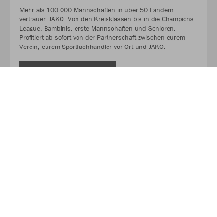
Mehr als 100.000 Mannschaften in über 50 Ländern
vertrauen JAKO. Von den Kreisklassen bis in die Champions
League. Bambinis, erste Mannschaften und Senioren.
Profitiert ab sofort von der Partnerschaft zwischen eurem
Verein, eurem Sportfachhändler vor Ort und JAKO.
MEHR LESEN
Über JAKO
Aus der Garage zum führenden Teamsport-Ausrüster. Die