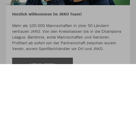
Herzlich willkommen im JAKO Team!
Mehr als 100.000 Mannschaften in über 50 Ländern
vertrauen JAKO. Von den Kreisklassen bis in die Champions
League. Bambinis, erste Mannschaften und Senioren.
Profitiert ab sofort von der Partnerschaft zwischen eurem
Verein, eurem Sportfachhändler vor Ort und JAKO.
MEHR LESEN