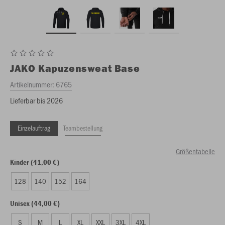
JAKO
Kapuzensweat Base
Artikelnummer:
6765
Lieferbar bis 2026
Einzelauftrag
Teambestellung
Größentabelle
Kinder (41,00 €)
128
140
152
164
Unisex (44,00 €)
S
M
L
XL
XXL
3XL
4XL