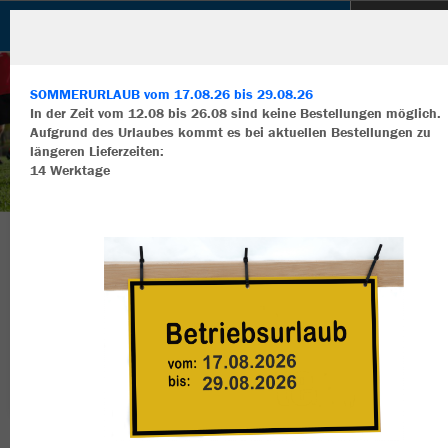
TSV Brodswinden
SOMMERURLAUB vom 17.08.26 bis 29.08.26
In der Zeit vom 12.08 bis 26.08 sind keine Bestellungen möglich.
Aufgrund des Urlaubes kommt es bei aktuellen Bestellungen zu
längeren Lieferzeiten:
14 Werktage
Wir verwenden Cookies
Durch die Analyse der Besucherdaten können wir dir personalisierte
Inhalte anzeigen und unsere Website verbessern. Weitere Informati
zu den Cookies findest Du in den Einstellungen.
Herzlich Willkommen im Teamshop TSV
Alle akzeptieren
Brodswinden
Alle ablehnen
mehr Infos
Nachhaltig
Farbe
Datenschutz
Impressum