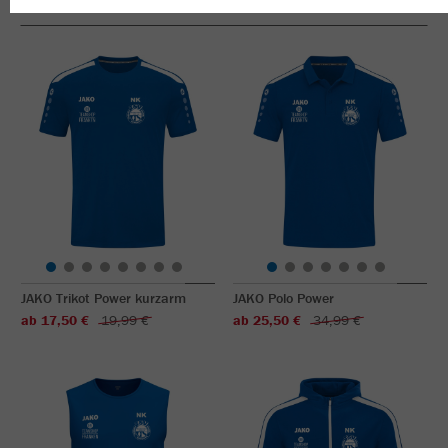
JAKO Trikot Power kurzarm
JAKO Polo Power
ab 17,50 €
19,99 €
ab 25,50 €
34,99 €