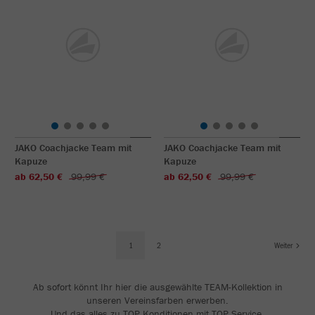
JAKO Coachjacke Team mit
JAKO Coachjacke Team mit
Kapuze
Kapuze
ab 62,50 €
99,99 €
ab 62,50 €
99,99 €
1
2
Weiter
Ab sofort könnt Ihr hier die ausgewählte TEAM-Kollektion in
unseren Vereinsfarben erwerben.
Und das alles zu TOP Konditionen mit TOP Service.