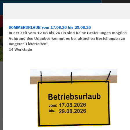
TSV Brodswinden
SOMMERURLAUB vom 17.08.26 bis 29.08.26
In der Zeit vom 12.08 bis 26.08 sind keine Bestellungen möglich.
Aufgrund des Urlaubes kommt es bei aktuellen Bestellungen zu
längeren Lieferzeiten:
14 Werktage
Wir verwenden Cookies
Durch die Analyse der Besucherdaten können wir dir personalisierte
Inhalte anzeigen und unsere Website verbessern. Weitere Informati
zu den Cookies findest Du in den Einstellungen.
Herzlich Willkommen im Teamshop TSV
Alle akzeptieren
Brodswinden
Alle ablehnen
mehr Infos
Nachhaltig
Farbe
Datenschutz
Impressum