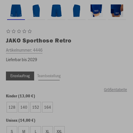
JAKO
Sporthose Retro
Artikelnummer:
4446
Lieferbar bis 2029
Einzelauftrag
Teambestellung
Größentabelle
Kinder (13,00 €)
128
140
152
164
Unisex (14,00 €)
S
M
L
XL
XXL