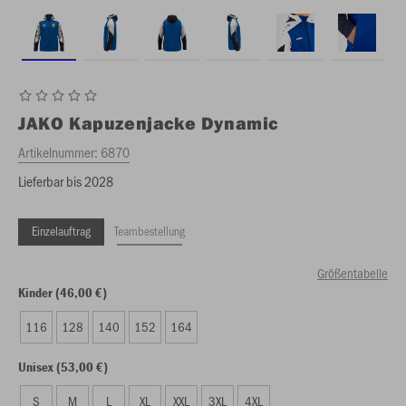
JAKO
Kapuzenjacke Dynamic
Artikelnummer:
6870
Lieferbar bis 2028
Einzelauftrag
Teambestellung
Größentabelle
Kinder (46,00 €)
116
128
140
152
164
Unisex (53,00 €)
S
M
L
XL
XXL
3XL
4XL