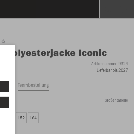
O
Polyesterjacke Iconic
Artikelnummer:
9324
Lieferbar bis 2027
ftrag
Teambestellung
Größentabelle
55 €)
8
140
152
164
55 €)