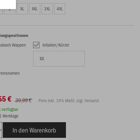
L
XL
XXL
3XL
4XL
lungspositionen
asbach Wappen
Initalien/Kürzel
reinsnamen
55 €
39,99 €
Preis inkl. 19% MwSt. zzgl. Versand
rt verfügbar
21 Werktage
In den Warenkorb