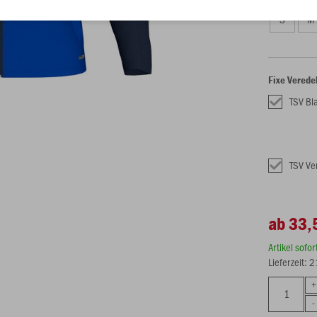
S
M
Fixe Verede
TSV Bl
TSV Ve
ab 33,
Artikel sofo
Lieferzeit: 