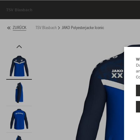
TSV Blasbach
TSV Blasbach
JAKO Polyesterjacke Iconic
ZURÜCK
W
Du
an
Co