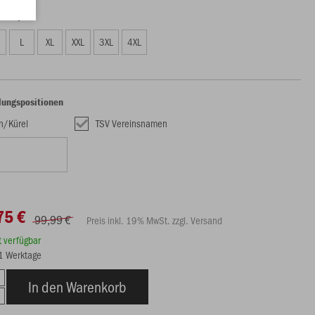
75 €)
L
XL
XXL
3XL
4XL
lungspositionen
en/Kürel
TSV Vereinsnamen
75 €
99,99 €
Preis inkl. 19% MwSt. zzgl. Versand
rt verfügbar
21 Werktage
In den Warenkorb