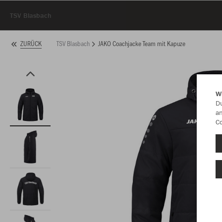
TSV Blasbach
TSV Blasbach
JAKO Coachjacke Team mit Kapuze
ZURÜCK
W
Du
an
Co