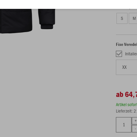
Unisex (70,
S
M
Fixe Verede
Initali
ab 64,
Artikel sofo
Lieferzeit: 