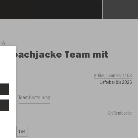
O
Coachjacke Team mit
uze
Artikelnummer:
7103
Lieferbar bis 2026
ftrag
Teambestellung
Größentabelle
75 €)
0
152
164