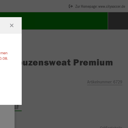
Zur Homepage: www.citysoccer.de
ehmen
0.08.
O
Kapuzensweat Premium
ics
iert
Artikelnummer:
6729
Größentabelle