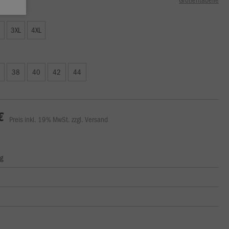
3XL
4XL
38
40
42
44
€
Preis inkl. 19% MwSt. zzgl. Versand
ng