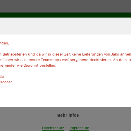
ZUBEHÖR
TORWART
FANS
nden,
 Betriebsferien und da wir in dieser Zeit keine Lieferungen von Jako ann
ir verwenden Cookies
müssen wir alle unsere Teamshops vorübergehend deaktivieren. Ab dem 1
JAK
rch die Analyse der Besucherdaten können wir dir personalisierte Inhalte
ie wieder wie gewohnt bestellen.
zeigen und unsere Website verbessern. Weitere Informationen zu den
Bas
okies findest Du in den Einstellungen.
üße
ysoccer
hellgrau mel
Alle akzeptieren
Alle ablehnen
mehr Infos
Datenschutz
Impressum