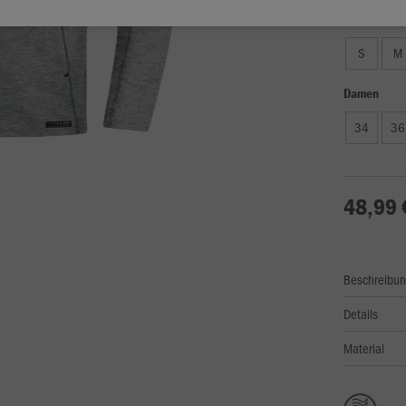
Unisex
S
M
Damen
34
36
48,99 
Beschreibu
Details
Material