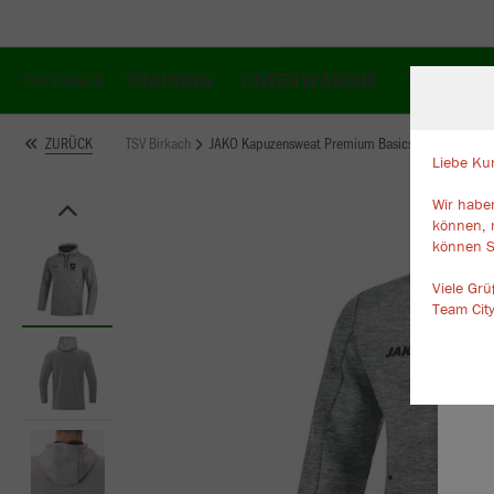
TRAINING
UNTERWÄSCHE
TASCHEN
TSV Birkach
TSV Birkach
JAKO Kapuzensweat Premium Basics
ZURÜCK
Liebe Ku
Wir haben
W
können, 
Du
können S
an
Co
Viele Gr
Team Cit