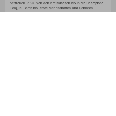
vertrauen JAKO. Von den Kreisklassen bis in die Champions
League. Bambinis, erste Mannschaften und Senioren.
Profitiert ab sofort von der Partnerschaft zwischen eurem
Verein, eurem Sportfachhändler vor Ort und JAKO.
MEHR LESEN
Nachhaltigkeit
Als Teamsportler wissen wir, dass Nachhaltigkeit nicht im
Alleingang funktioniert. Der verantwortungsvolle Umgang mit