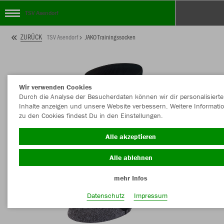
TSV Asendorf
ZURÜCK
TSV Asendorf
JAKO Trainingssocken
Wir verwenden Cookies
Durch die Analyse der Besucherdaten können wir dir personalisierte
Inhalte anzeigen und unsere Website verbessern. Weitere Informati
zu den Cookies findest Du in den Einstellungen.
Alle akzeptieren
Alle ablehnen
mehr Infos
Datenschutz
Impressum