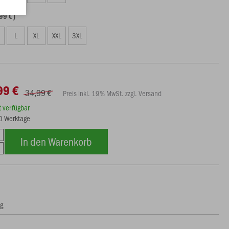
99 €)
L
XL
XXL
3XL
99 €
34,99 €
Preis inkl. 19% MwSt. zzgl. Versand
rt verfügbar
10 Werktage
In den Warenkorb
ng