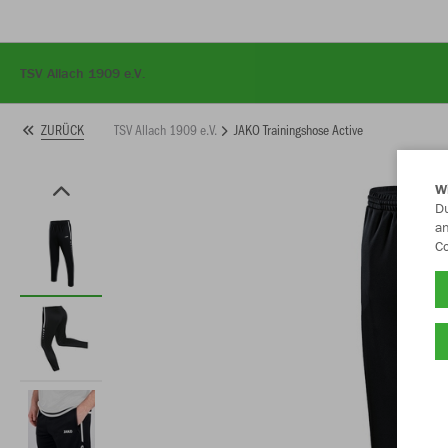
TSV Allach 1909 e.V.
TSV Allach 1909 e.V.
JAKO Trainingshose Active
ZURÜCK
W
Du
an
Co