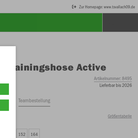
Zur Homepage: www.tsvallach09.de
O
Trainingshose Active
Artikelnummer:
8495
Lieferbar bis 2026
ftrag
Teambestellung
Größentabelle
99 €)
8
140
152
164