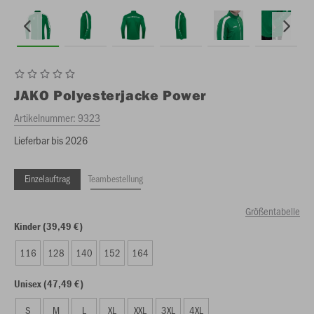
JAKO
Polyesterjacke Power
Artikelnummer:
9323
Lieferbar bis 2026
Einzelauftrag
Teambestellung
Größentabelle
Kinder (39,49 €)
116
128
140
152
164
Unisex (47,49 €)
S
M
L
XL
XXL
3XL
4XL