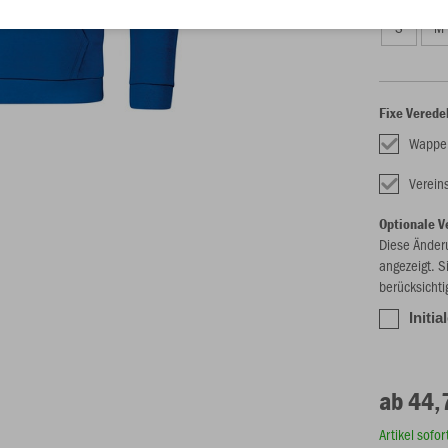
S
M
Fixe Verede
Wappe
Verei
Optionale V
Diese Änder
angezeigt. S
berücksichti
Initia
ab 44,
Artikel sofo