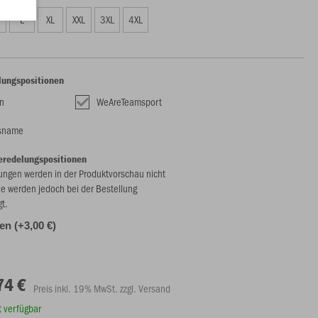
L
XL
XXL
3XL
4XL
lungspositionen
n
WeAreTeamsport
nsname
eredelungspositionen
ungen werden in der Produktvorschau nicht
ie werden jedoch bei der Bestellung
gt.
len (+3,00 €)
74 €
Preis inkl. 19% MwSt. zzgl. Versand
rt verfügbar