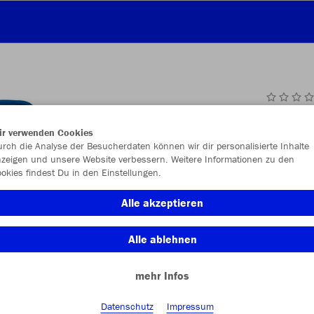
JAK
ir verwenden Cookies
rch die Analyse der Besucherdaten können wir dir personalisierte Inhalte
zeigen und unsere Website verbessern. Weitere Informationen zu den
okies findest Du in den Einstellungen.
Einzelau
Alle akzeptieren
Alle ablehnen
Kinder (44,
mehr Infos
128
14
Unisex (47,
Datenschutz
Impressum