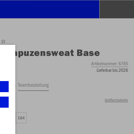
O
Kapuzensweat Base
Artikelnummer:
6765
Lieferbar bis 2026
ftrag
Teambestellung
Größentabelle
74 €)
0
152
164
99 €)