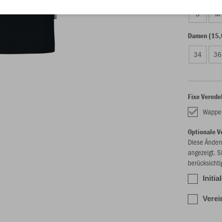
S
M
Damen (15,
34
36
Fixe Verede
Wappe
Optionale V
Diese Änder
angezeigt. S
berücksichti
Initia
Verei