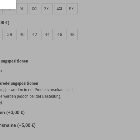
L
XL
XXL
3XL
4XL
5XL
00 €)
38
40
42
44
46
48
lungspositionen
n
eredelungspositionen
ungen werden in der Produktvorschau nicht
ie werden jedoch bei der Bestellung
gt.
len (+3,00 €)
nsname (+5,00 €)