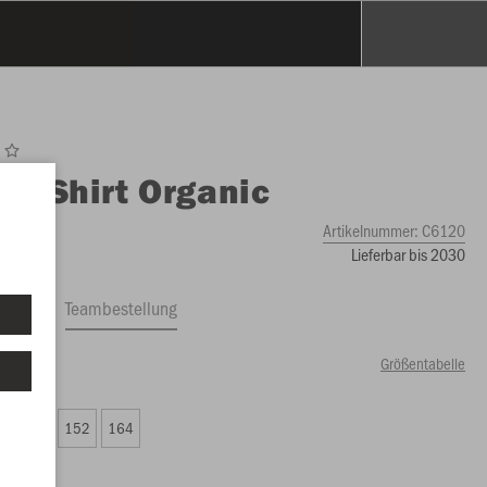
O
T-Shirt Organic
Artikelnummer:
C6120
Lieferbar bis 2030
ftrag
Teambestellung
Größentabelle
00 €)
8
140
152
164
00 €)