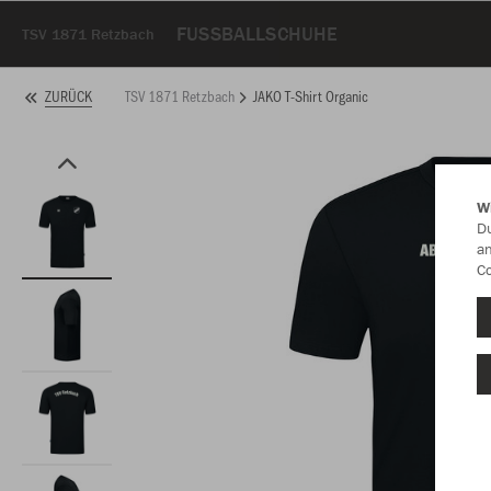
FUSSBALLSCHUHE
TSV 1871 Retzbach
TSV 1871 Retzbach
JAKO T-Shirt Organic
ZURÜCK
W
Du
an
Co