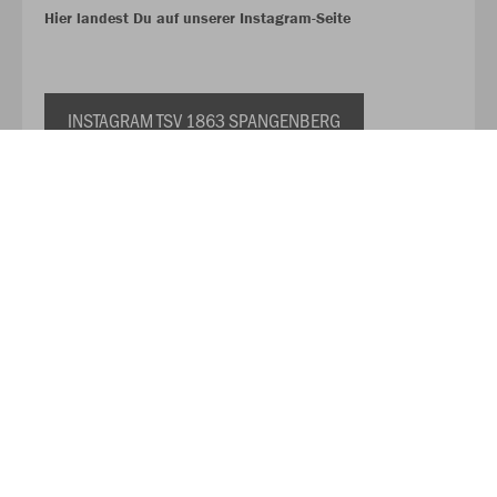
Hier landest Du auf unserer Instagram-Seite
INSTAGRAM TSV 1863 SPANGENBERG
Hier landest Du auf unserer Facebook-Seite