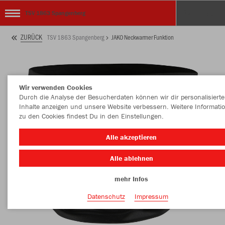
TSV 1863 Spangenberg
ZURÜCK
TSV 1863 Spangenberg
JAKO Neckwarmer Funktion
Wir verwenden Cookies
Durch die Analyse der Besucherdaten können wir dir personalisierte
Inhalte anzeigen und unsere Website verbessern. Weitere Informati
zu den Cookies findest Du in den Einstellungen.
Alle akzeptieren
Alle ablehnen
mehr Infos
Datenschutz
Impressum