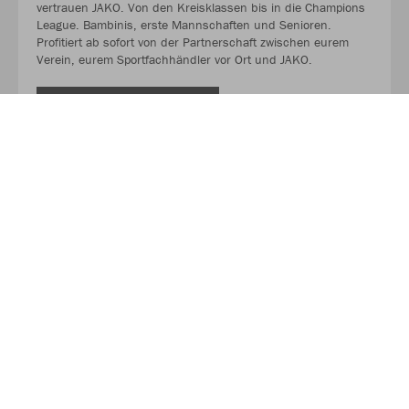
vertrauen JAKO. Von den Kreisklassen bis in die Champions
League. Bambinis, erste Mannschaften und Senioren.
Profitiert ab sofort von der Partnerschaft zwischen eurem
Verein, eurem Sportfachhändler vor Ort und JAKO.
MEHR LESEN
Über JAKO
Aus der Garage zum führenden Teamsport-Ausrüster. Die
Erfolgsgeschichte von JAKO beginnt 1989 und dauert bis