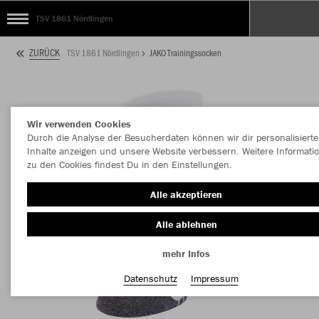
TSV 1861 Nördlingen
ZURÜCK
TSV 1861 Nördlingen
JAKO Trainingssocken
Wir verwenden Cookies
Durch die Analyse der Besucherdaten können wir dir personalisierte
Inhalte anzeigen und unsere Website verbessern. Weitere Informati
zu den Cookies findest Du in den Einstellungen.
Alle akzeptieren
Alle ablehnen
mehr Infos
Datenschutz
Impressum