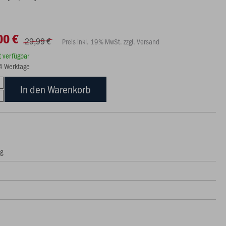
00 €
29,99 €
Preis inkl. 19% MwSt. zzgl. Versand
rt verfügbar
14 Werktage
In den Warenkorb
ng