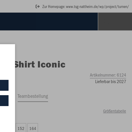
Zur Homepage: www.tsg-nattheim.de/wp/project/turnen/
O
T-Shirt Iconic
Artikelnummer:
6124
Lieferbar bis 2027
ftrag
Teambestellung
Größentabelle
00 €)
8
140
152
164