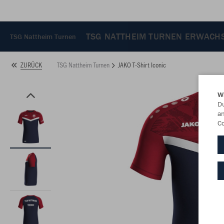
TSG NATTHEIM TURNEN ERWACH
TSG Nattheim Turnen
TSG Nattheim Turnen
JAKO T-Shirt Iconic
ZURÜCK
W
Du
an
Co