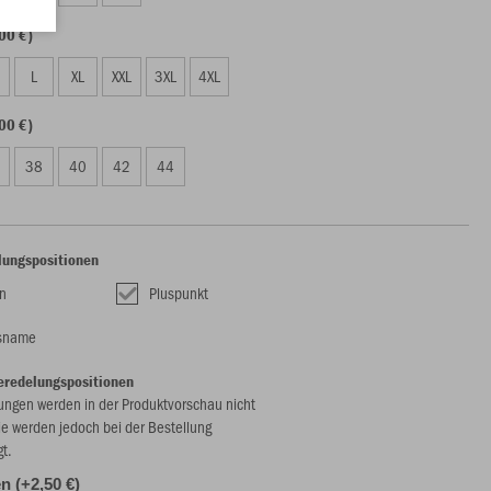
00 €)
L
XL
XXL
3XL
4XL
00 €)
38
40
42
44
lungspositionen
n
Pluspunkt
nsname
eredelungspositionen
ungen werden in der Produktvorschau nicht
ie werden jedoch bei der Bestellung
gt.
 (+2,50 €)