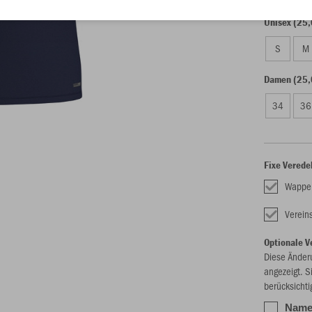
Unisex (25,
S
M
Damen (25,
34
36
Fixe Verede
Wappe
Verei
Optionale V
Diese Änder
angezeigt. S
berücksichti
Namen