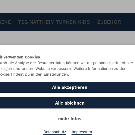
SENE
TSG NATTHEIM TURNEN KIDS
ZUBEHÖR
ir verwenden Cookies
JAK
rch die Analyse der Besucherdaten können wir dir personalisierte Inhalte
zeigen und unsere Website verbessern. Weitere Informationen zu den
okies findest Du in den Einstellungen.
Alle akzeptieren
Einzelau
Alle ablehnen
mehr Infos
Kinder (22,
116
12
Datenschutz
Impressum