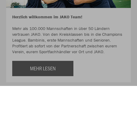
Herzlich willkommen im JAKO Team!
Mehr als 100.000 Mannschaften in über 50 Ländern
vertrauen JAKO. Von den Kreisklassen bis in die Champions
League. Bambinis, erste Mannschaften und Senioren.
Profitiert ab sofort von der Partnerschaft zwischen eurem
Verein, eurem Sportfachhändler vor Ort und JAKO.
MEHR LESEN