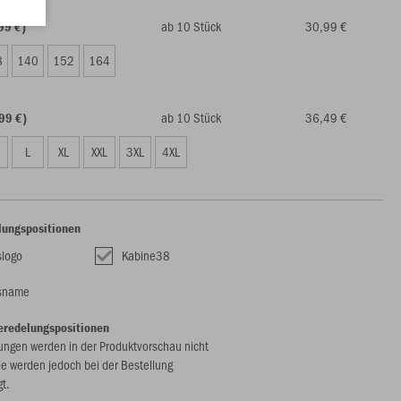
ab 10 Stück
30,99 €
99 €)
8
140
152
164
ab 10 Stück
36,49 €
99 €)
L
XL
XXL
3XL
4XL
lungspositionen
slogo
Kabine38
nsname
eredelungspositionen
ungen werden in der Produktvorschau nicht
ie werden jedoch bei der Bestellung
gt.