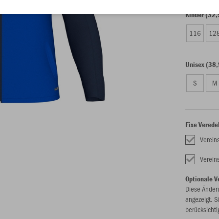
Kinder (32,
116
12
Unisex (38,
S
M
Fixe Verede
Verein
Verei
Optionale V
Diese Änder
angezeigt. S
berücksichti