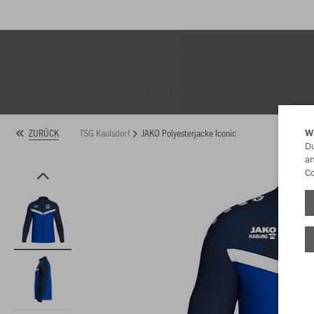
PRO CASUAL
JACKEN/PULLOVER
HO
TSG
Kaulsdorf
KABINE38 - RETRO
TRIKOT TEAM 10€
TSG Kaulsdorf
JAKO Polyesterjacke Iconic
ZURÜCK
W
Du
an
Co