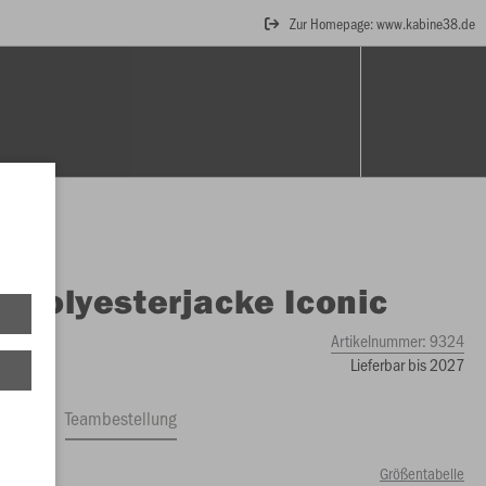
Zur Homepage: www.kabine38.de
T
FUSSBALLSCHUHE
O
Polyesterjacke Iconic
Artikelnummer:
9324
Lieferbar bis 2027
ftrag
Teambestellung
Größentabelle