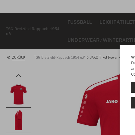
FUSSBALL
LEICHTATHLET
TSG Bretzfeld-Rappach 1954
e.V.
UNDERWEAR/WINTERARTI
TSG Bretzfeld-Rappach 1954 e.V.
JAKO Trikot Power kurzarm
ZURÜCK
W
Du
an
Co