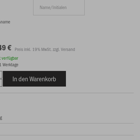
nsname
49 €
Preis inkl. 19% MwSt. zzgl. Versand
rt verfügbar
21 Werktage
In den Warenkorb
ng