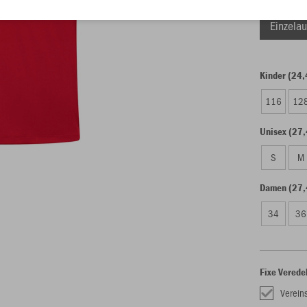
Einzelau
Kinder (24,
116
12
Unisex (27,
S
M
Damen (27,
34
36
Fixe Verede
Verein