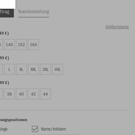
ftrag
Teambestellung
Größentabelle
49 €)
8
140
152
164
49 €)
L
XL
XXL
3XL
4XL
49 €)
38
40
42
44
lungspositionen
slogo
Name/Initialen